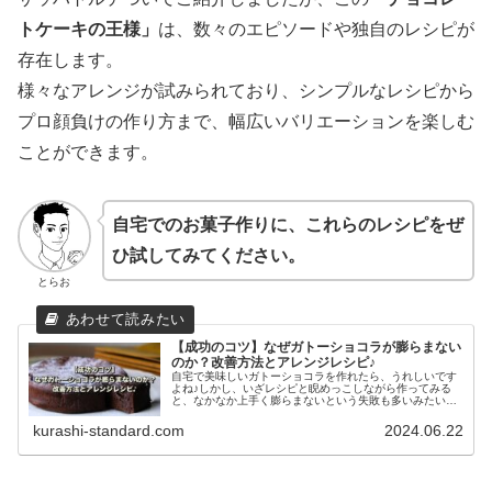
トケーキの王様」
は、数々のエピソードや独自のレシピが
存在します。
様々なアレンジが試みられており、シンプルなレシピから
プロ顔負けの作り方まで、幅広いバリエーションを楽しむ
ことができます。
自宅でのお菓子作りに、これらのレシピをぜ
ひ試してみてください。
とらお
【成功のコツ】なぜガトーショコラが膨らまない
のか？改善方法とアレンジレシピ♪
自宅で美味しいガトーショコラを作れたら、うれしいです
よね♪しかし、いざレシピと睨めっこしながら作ってみる
と、なかなか上手く膨らまないという失敗も多いみたいで
す。そこで膨らまない時の改善方法や、アレンジレシピを
ご紹介します。
kurashi-standard.com
2024.06.22