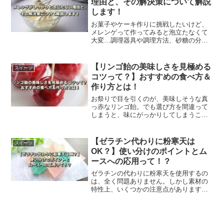
理由と、その解決策について解説
します！
お菓子やケーキ作りに挑戦したいけど、
メレンゲって作ってみると泡立たなくて
大変…調理器具や調理方法、砂糖の分量
や卵の温度や質など、美味しくするため
にはちょっとした工夫が重要です。この
記事ではメレンゲが泡立たない時の、解
【リンゴ飴の美味しさを見極める
スイーツ
決策を解説します。
コツって？】おすすめの食べ方＆
作り方とは！
お祭りで目を引くのが、美味しそうな真
っ赤なリンゴ飴。でも選び方を間違って
しまうと、味にがっかりしてしまうこと
があります…この記事では、美味しいリ
ンゴ飴の見分け方や自宅で簡単に作るこ
とができるレシピなどを、ご紹介しま
【ゼラチン代わりに粉寒天は
スイーツ
す。
OK？】使い分けのポイントとム
ースへの応用って！？
ゼラチンの代わりに粉寒天を使用するの
は、全く問題ありません。しかし素材の
特性上、いくつかの注意点があります。
この記事では、使い方・原料・食感など
の違い、粉寒天を溶かす方法や固まらな
い時の注意点、スイーツレシピなどをご
紹介します。