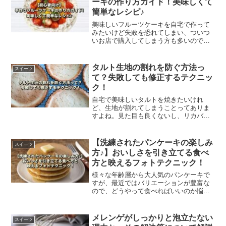
ーキの作り方ガイド！美味しくて
簡単なレシピ♪
美味しいフルーツケーキを自宅で作って
みたいけど失敗を恐れてしまい、ついつ
いお店で購入してしまう方も多いのでは
ないでしょうか。フルーツケーキは作り
方のポイントをしっかりおさえれば、初
心者でも問題なし。作り方ガイド＆簡単
タルト生地の割れを防ぐ方法っ
スイーツ
レシピをご紹介します。
て？失敗しても修正するテクニッ
ク！
自宅で美味しいタルトを焼きたいけれ
ど、生地が割れてしまうことってありま
すよね。見た目も良くないし、リカバリ
ーできる方法があったら知りたいですよ
ね。この記事ではタルトの割れを防ぐ方
法や、失敗しても修正するテクニックを
【洗練されたパンケーキの楽しみ
スイーツ
ご紹介します。
方♪】おいしさを引き立てる食べ
方と映えるフォトテクニック！
様々な年齢層から大人気のパンケーキで
すが、最近ではバリエーションが豊富な
ので、どうやって食べればいいのか悩ん
でしまう方も多いのではないでしょう
か。この記事では、美味しさを引き立て
る食べ方や、SNS映えするフォトテクニ
メレンゲがしっかりと泡立たない
スイーツ
ックをご紹介します。