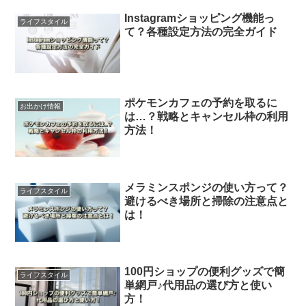
Instagramショッピング機能っ
ライフスタイル
て？各種設定方法の完全ガイド
ポケモンカフェの予約を取るに
お出かけ情報
は…？戦略とキャンセル枠の利用
方法！
メラミンスポンジの使い方って？
ライフスタイル
避けるべき場所と掃除の注意点と
は！
100円ショップの便利グッズで簡
ライフスタイル
単網戸♪代用品の選び方と使い
方！