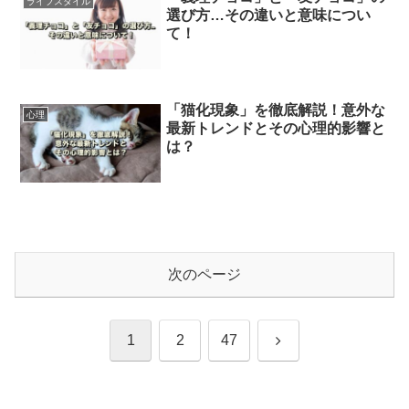
ライフスタイル
選び方…その違いと意味につい
て！
「猫化現象」を徹底解説！意外な
心理
最新トレンドとその心理的影響と
は？
次のページ
次
1
2
47
へ