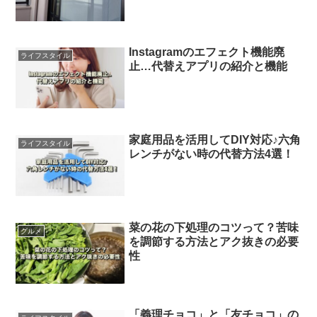
Instagramのエフェクト機能廃
ライフスタイル
止…代替えアプリの紹介と機能
家庭用品を活用してDIY対応♪六角
ライフスタイル
レンチがない時の代替方法4選！
菜の花の下処理のコツって？苦味
グルメ
を調節する方法とアク抜きの必要
性
「義理チョコ」と「友チョコ」の