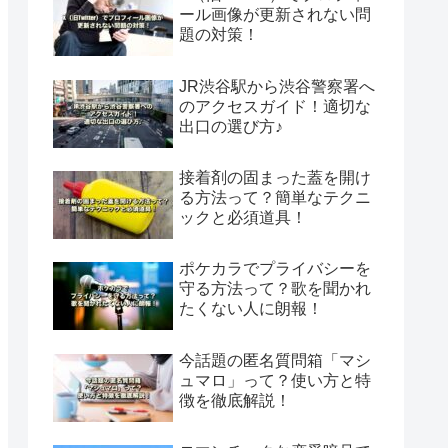
ール画像が更新されない問
題の対策！
JR渋谷駅から渋谷警察署へ
のアクセスガイド！適切な
出口の選び方♪
接着剤の固まった蓋を開け
る方法って？簡単なテクニ
ックと必須道具！
ポケカラでプライバシーを
守る方法って？歌を聞かれ
たくない人に朗報！
今話題の匿名質問箱「マシ
ュマロ」って？使い方と特
徴を徹底解説！