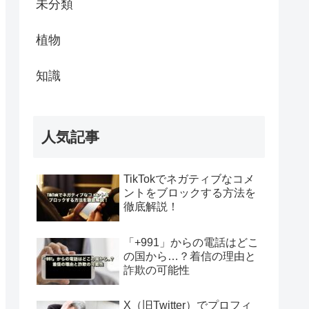
未分類
植物
知識
人気記事
TikTokでネガティブなコメ
ントをブロックする方法を
徹底解説！
「+991」からの電話はどこ
の国から…？着信の理由と
詐欺の可能性
X（旧Twitter）でプロフィ