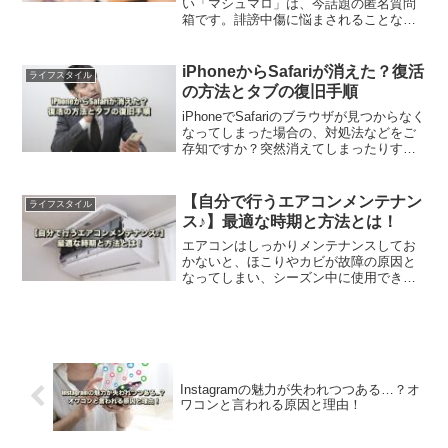
い「マシュマロ」は、今話題の匿名質問
箱です。誹謗中傷に悩まされることな
く、安全な場所として楽しめるマシュマ
ロ。この記事では使い方や特徴を徹底解
説します。気になっていた方は、是非参
iPhoneからSafariが消えた？復活
ライフスタイル
考にしてください。
の方法とタブの復旧手順
iPhoneでSafariのブラウザが見つからなく
なってしまった場合の、対処法などをご
存知ですか？突然消えてしまったりする
と、不具合なのではと不安になりますよ
ね。この記事ではSafariを復活させる方法
と、タブの復旧手順について解説しま
【自分で行うエアコンメンテナン
ライフスタイル
す。
ス♪】最適な時期と方法とは！
エアコンはしっかりメンテナンスしてお
かないと、ほこりやカビが故障の原因と
なってしまい、シーズン中に使用できな
いなんてこともあります。この記事で
は、自分で行うメンテナンスと業者に依
頼したほうが良い掃除、最適な時期や方
法をご紹介します。
Instagramの魅力が失われつつある…？オ
ワコンと言われる原因と理由！