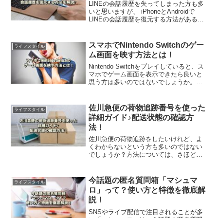
LINEの会話履歴を失ってしまった方も多
いと思いますが、 iPhoneとAndroidで
LINEの会話履歴を復元する方法があるの
をご存知ですか？この記事では、LINEの
会話履歴をどのように復元できるかを、
簡単に理解できる手順でご紹介します。
スマホでNintendo Switchのゲー
ライフスタイル
ム画面を映す方法とは！
Nintendo Switchをプレイしていると、ス
マホでゲーム画面を表示できたら良いと
思う方は多いのではないでしょうか。こ
の記事では、スマホでNintendo Switchの
ゲーム画面を映す方法や、接続時のトラ
ブルシューティングなどをご紹介しま
佐川急便の荷物追跡番号を使った
ライフスタイル
す。
詳細ガイド♪配送状態の確認方
法！
佐川急便の荷物追跡をしたいけれど、よ
くわからないという方も多いのではない
でしょうか？方法については、さほど難
しいことはありません。この記事では追
跡番号の入力から、配送状況を確認する
までの手順を解説します。是非、参考に
今話題の匿名質問箱「マシュマ
ライフスタイル
してください。
ロ」って？使い方と特徴を徹底解
説！
SNSやライブ配信で注目されることが多