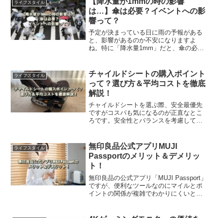
【降水量が1mmの時の影響
ライフスタイル
は…】傘は必要？イベントへの影
響って？
予定が決まっている日に雨の予報がある
と、影響があるのか不安になりますよ
ね。特に「降水量1mm」だと、傘の必要
性やイベントの影響など気になるところ
です。この記事では、降水量の基礎知識
についてご紹介します。是非、参考にし
チャイルドシートの購入ポイント
ライフスタイル
てください。
って？選び方＆平均コストを徹底
解説！
チャイルドシートを選ぶ際、安全最優先
ですがコスパも気になるのが正直なとこ
ろです。安全性とバランスを考慮して、
適切な物を購入したいですよね。この記
事では、どの価格帯のチャイルドシート
が選ばれているかなどを、徹底解説しま
無印良品公式アプリMUJI
ライフスタイル
す。
Passportのメリット＆デメリッ
ト！
無印良品の公式アプリ「MUJI Passport」
ですが、便利なツールなのにマイルとポ
イントの関係が複雑でわかりにくいとい
う声もあります。この記事では「MUJI
Passport」のメリット＆デメリットや、
様々な便利機能をご紹介します。