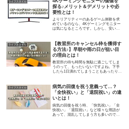
4Kゲーミングモニターの価値を
ライフスタイル
探る♪メリット＆デメリットや必
要性とは！
よりリアリティーのあるゲーム体験を求
めているのなら、4Kゲーミングモニター
は気になるところです。しかし、安い買
い物ではないので慎重に検討することが
重要です。この記事では、必要性やメリ
ット＆デメリットなどをご紹介していき
【教習所のキャンセル枠を獲得す
ライフスタイル
ます。
る方法♪】早朝や雨の日が狙い目
の理由とは！
教習所の待ち時間を無駄に過ごしてしま
うのって、もったいないですよね。下手
したら1日潰れてしまうこともあったりし
て、できればキャンセル枠を効率的に狙
えればありがたいです。この記事では、
キャンセル枠を獲得するコツをご紹介し
病気の回復を祝う意義って…？
ライフスタイル
ます。
「全快祝い」と「退院祝い」の違
いとは！
病気の回復を祝う時、「快気祝い」「全
快祝い」「退院祝い」など様々な用語が
あって、混乱してしまう方も多いのでは
ないでしょうか。この記事では、はっき
りとした違いや区別などについてご紹介
します。是非、参考にしてみてくださ