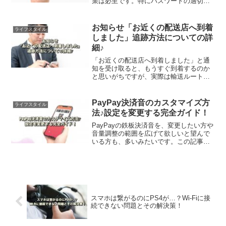
策は必至です。特にパスワードの適切な
管理と、定期的な更新は重要になりま
す。この記事では、セキュリティを強化
するための、パスワード更新とリセット
お知らせ「お近くの配送店へ到着
ライフスタイル
方法を解説します。
しました」追跡方法についての詳
細♪
「お近くの配送店へ到着しました」と通
知を受け取ると、もうすぐ到着するのか
と思いがちですが、実際は輸送ルート上
の中継点である可能性もあります。この
記事では配送が停滞しているときの配達
遅れの原因、トラブル発生時の対応方法
PayPay決済音のカスタマイズ方
ライフスタイル
などを解説します。
法♪設定を変更する完全ガイド！
PayPayの鉄板決済音を、変更したい方や
音量調整の範囲を広げて欲しいと望んで
いる方も、多いみたいです。この記事で
は通知音の変更可否や設定方法、他の支
払いシステムとの比較や通知音を抑える
ための工夫なども、ご紹介します。
スマホは繋がるのにPS4が…？Wi-Fiに接
続できない問題とその解決策！