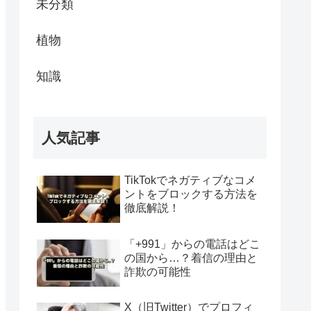
未分類
植物
知識
人気記事
TikTokでネガティブなコメ
ントをブロックする方法を
徹底解説！
「+991」からの電話はどこ
の国から…？着信の理由と
詐欺の可能性
X（旧Twitter）でプロフィ