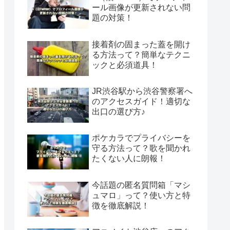
ール画像が更新されない問
題の対策！
接着剤の固まった蓋を開け
る方法って？簡単なテクニ
ックと必須道具！
JR渋谷駅から渋谷警察署へ
のアクセスガイド！適切な
出口の選び方♪
ポケカラでプライバシーを
守る方法って？歌を聞かれ
たくない人に朗報！
今話題の匿名質問箱「マシ
ュマロ」って？使い方と特
徴を徹底解説！