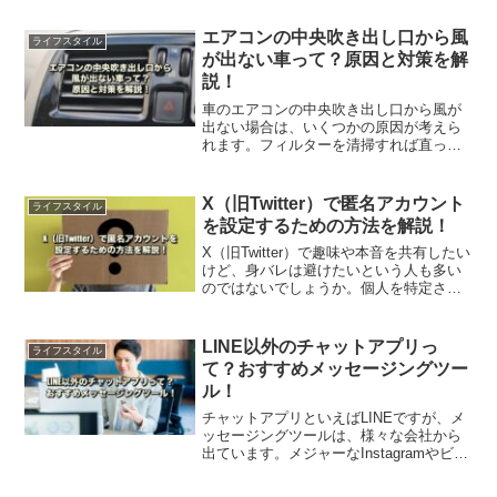
りとした違いや区別などについてご紹介
します。是非、参考にしてみてくださ
エアコンの中央吹き出し口から風
ライフスタイル
い。
が出ない車って？原因と対策を解
説！
車のエアコンの中央吹き出し口から風が
出ない場合は、いくつかの原因が考えら
れます。フィルターを清掃すれば直って
しまう場合もありますが、それでも風が
出ない…この記事ではそんな問題の特徴
や解決策を、徹底解説します。是非、参
X（旧Twitter）で匿名アカウント
ライフスタイル
考にしてください。
を設定するための方法を解説！
X（旧Twitter）で趣味や本音を共有したい
けど、身バレは避けたいという人も多い
のではないでしょうか。個人を特定され
るてしまうと、何かと不安ですからね…
この記事ではX（旧Twitter）で匿名アカウ
ントを設定するための方法を、解説しま
LINE以外のチャットアプリっ
ライフスタイル
す。
て？おすすめメッセージングツー
ル！
チャットアプリといえばLINEですが、メ
ッセージングツールは、様々な会社から
出ています。メジャーなInstagramやビジ
ネス向けのチャットワーク、ゲーマーに
人気のDiscordなど、この記事ではおすす