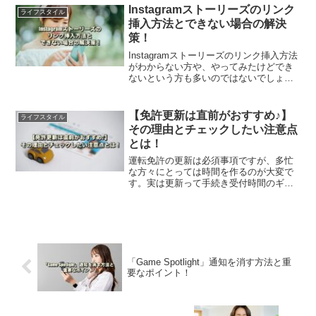
めチャットアプリをご紹介します。
Instagramストーリーズのリンク
ライフスタイル
挿入方法とできない場合の解決
策！
Instagramストーリーズのリンク挿入方法
がわからない方や、やってみたけどでき
ないという方も多いのではないでしょう
か？この記事では、リンク機能の適切な
使用方法・注意すべきポイント・問題が
発生した際の対応策などを解説します。
【免許更新は直前がおすすめ♪】
ライフスタイル
その理由とチェックしたい注意点
とは！
運転免許の更新は必須事項ですが、多忙
な方々にとっては時間を作るのが大変で
す。実は更新って手続き受付時間のギリ
ギリに行うのがおすすめなんです。この
記事ではその理由と、チェックしておき
たい注意点などをご紹介します。
「Game Spotlight」通知を消す方法と重
要なポイント！