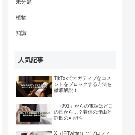
未分類
植物
知識
人気記事
TikTokでネガティブなコメ
ントをブロックする方法を
徹底解説！
「+991」からの電話はどこ
の国から…？着信の理由と
詐欺の可能性
X（旧Twitter）でプロフィ