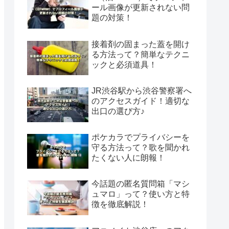
ール画像が更新されない問
題の対策！
接着剤の固まった蓋を開け
る方法って？簡単なテクニ
ックと必須道具！
JR渋谷駅から渋谷警察署へ
のアクセスガイド！適切な
出口の選び方♪
ポケカラでプライバシーを
守る方法って？歌を聞かれ
たくない人に朗報！
今話題の匿名質問箱「マシ
ュマロ」って？使い方と特
徴を徹底解説！