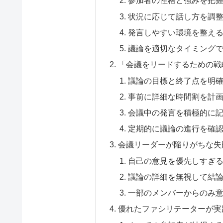
参加者の性格と強みを把
状況に応じて話し方を調
発言しやすい環境を整え
議論を適切なタイミング
「会議をリードするための戦
議論の目標と終了点を明
事前に詳細な時間割を計
会議中の発言を積極的に
定期的に議論の進行を確
会議リーダーが陥りがちな失
自己の意見を優先しすぎ
議論の詳細を無視して結
一部のメンバーからのみ
優れたファシリテーターが実