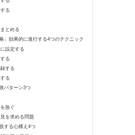
握する
整する
る
でまとめる
略」効果的に進行する4つのテクニック
確に設定する
画する
記録する
認する
敗パターン3つ
る
論を急ぐ
意見を求める問題
践する心構え4つ