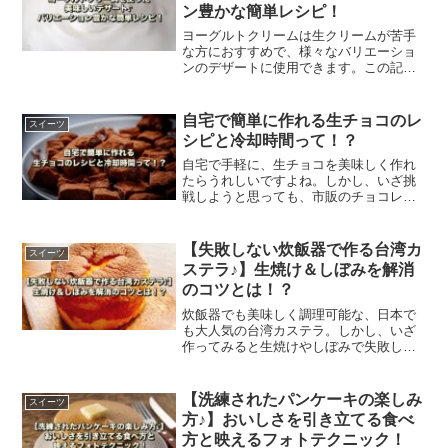
ン豊かな簡単レシピ！
ヨーグルトクリームは生クリームが苦手
な方におすすめで、様々なバリエーショ
ンのデザートに使用できます。この記事
では、ヨーグルトクリームの簡単レシピ
や、手作りスイーツの幅もひろがる人気
レシピなどをご紹介します。
自宅で簡単に作れる生チョコのレ
スイーツ
シピと冷却時間って！？
自宅で手軽に、生チョコを美味しく作れ
たらうれしいですよね。しかし、いざ挑
戦しようと思っても、市販のチョコレー
トだと失敗する不安、レシピや冷却時間
がよくわからない方も多いようです。こ
の記事では、簡単に生チョコを作れるポ
【失敗しない炊飯器で作る台湾カ
スイーツ
イントをご紹介します。
ステラ♪】生焼け＆しぼみを解消
のコツとは！？
炊飯器でも美味しく調理可能な、日本で
も大人気の台湾カステラ。しかし、いざ
作ってみると生焼けやしぼみで失敗して
しまう人も多数いらっしゃるみたいで
す。そこでこの記事では、原因と失敗し
ない対策や、万が一の対処方法などをご
【洗練されたパンケーキの楽しみ
スイーツ
紹介します。
方♪】おいしさを引き立てる食べ
方と映えるフォトテクニック！