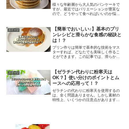
様々な年齢層から大人気のパンケーキで
すが、最近ではバリエーションが豊富な
ので、どうやって食べればいいのか悩ん
でしまう方も多いのではないでしょう
か。この記事では、美味しさを引き立て
る食べ方や、SNS映えするフォトテクニ
【簡単でおいしい♪】基本のプリ
スイーツ
ックをご紹介します。
ンレシピと滑らかな食感の秘訣と
は！？
プリン作りは簡単で基本的な技術をマス
ターすれば、どなたでも美味しく作るこ
とができます。この記事では、滑らかな
食感のプリンを作るポイントや美味しく
なるレシピ、様々なアレンジレシピなど
も合わせて、ご紹介します。是非、参考
【ゼラチン代わりに粉寒天は
スイーツ
にしてください。
OK？】使い分けのポイントとム
ースへの応用って！？
ゼラチンの代わりに粉寒天を使用するの
は、全く問題ありません。しかし素材の
特性上、いくつかの注意点があります。
この記事では、使い方・原料・食感など
の違い、粉寒天を溶かす方法や固まらな
い時の注意点、スイーツレシピなどをご
紹介します。