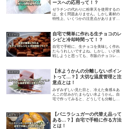
ースへの応用って！？
ゼラチンの代わりに粉寒天を使用するの
は、全く問題ありません。しかし素材の
特性上、いくつかの注意点があります。
この記事では、使い方・原料・食感など
の違い、粉寒天を溶かす方法や固まらな
い時の注意点、スイーツレシピなどをご
自宅で簡単に作れる生チョコのレ
スイーツ
紹介します。
シピと冷却時間って！？
自宅で手軽に、生チョコを美味しく作れ
たらうれしいですよね。しかし、いざ挑
戦しようと思っても、市販のチョコレー
トだと失敗する不安、レシピや冷却時間
がよくわからない方も多いようです。こ
の記事では、簡単に生チョコを作れるポ
【水ようかんの分離しないポイン
スイーツ
イントをご紹介します。
トって…？】大切な温度管理と注
意点とは！
みずみずしい見た目と、冷えた食感＆あ
んこの甘みがたまらない水ようかん。自
宅で作ってみると、どうしても分離して
しまうことがあります。そこでこの記事
では、水ようかんに最適な凝固剤や、美
味しく召し上がれるレシピをご紹介しま
【バニラシュガーの代替え品って
スイーツ
す。
ある…？】自宅で手軽に作る方法
とは！