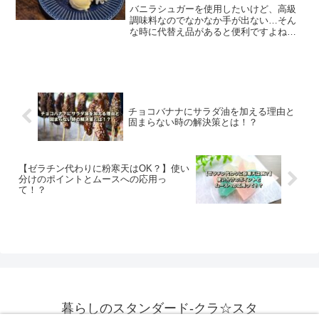
バニラシュガーを使用したいけど、高級
調味料なのでなかなか手が出ない…そん
な時に代替え品があると便利ですよね。
そこでこの記事では、バニラシュガーの
活用方法や、自家製バニラシュガーの作
り方など、自宅で手軽に作る方法をご紹
介します。
チョコバナナにサラダ油を加える理由と
固まらない時の解決策とは！？
【ゼラチン代わりに粉寒天はOK？】使い
分けのポイントとムースへの応用っ
て！？
暮らしのスタンダード-クラ☆スタ