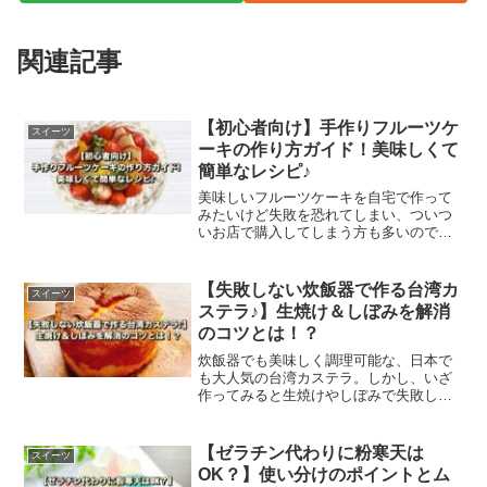
関連記事
【初心者向け】手作りフルーツケ
スイーツ
ーキの作り方ガイド！美味しくて
簡単なレシピ♪
美味しいフルーツケーキを自宅で作って
みたいけど失敗を恐れてしまい、ついつ
いお店で購入してしまう方も多いのでは
ないでしょうか。フルーツケーキは作り
方のポイントをしっかりおさえれば、初
心者でも問題なし。作り方ガイド＆簡単
【失敗しない炊飯器で作る台湾カ
スイーツ
レシピをご紹介します。
ステラ♪】生焼け＆しぼみを解消
のコツとは！？
炊飯器でも美味しく調理可能な、日本で
も大人気の台湾カステラ。しかし、いざ
作ってみると生焼けやしぼみで失敗して
しまう人も多数いらっしゃるみたいで
す。そこでこの記事では、原因と失敗し
ない対策や、万が一の対処方法などをご
【ゼラチン代わりに粉寒天は
スイーツ
紹介します。
OK？】使い分けのポイントとム