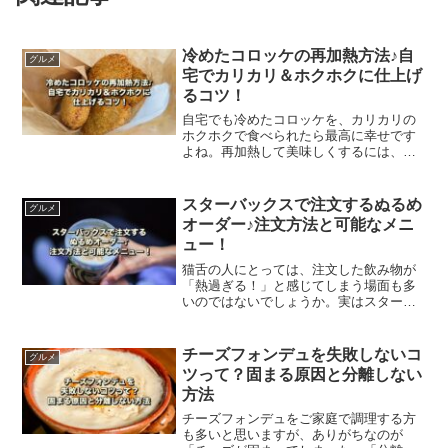
冷めたコロッケの再加熱方法♪自
グルメ
宅でカリカリ＆ホクホクに仕上げ
るコツ！
自宅でも冷めたコロッケを、カリカリの
ホクホクで食べられたら最高に幸せです
よね。再加熱して美味しくするには、コ
ロッケの形や具材によって方法も変わっ
てきます。この記事では、コロッケを簡
単に温め直すおすすめの方法についてご
スターバックスで注文するぬるめ
グルメ
紹介します。
オーダー♪注文方法と可能なメニ
ュー！
猫舌の人にとっては、注文した飲み物が
「熱過ぎる！」と感じてしまう場面も多
いのではないでしょうか。実はスターバ
ックスでは、自分好みの温度設定で注文
できるのをご存知ですか？この記事で
は、ぬるめオーダーの注文方法と可能メ
チーズフォンデュを失敗しないコ
グルメ
ニューをご紹介します。
ツって？固まる原因と分離しない
方法
チーズフォンデュをご家庭で調理する方
も多いと思いますが、ありがちなのが