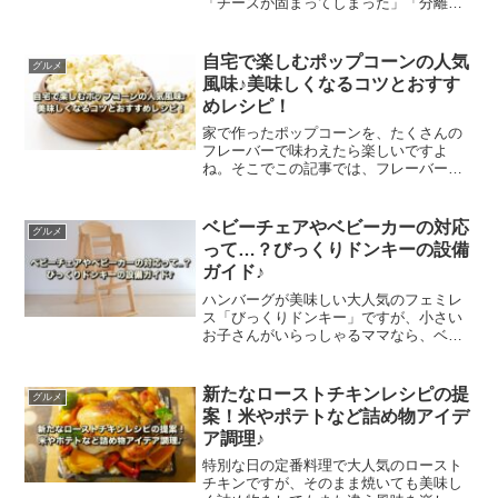
「チーズが固まってしまった」「分離し
てしまい滑らかさを損なった」という問
題です。この記事では固まってしまう原
因と、分離しない方法をご紹介します。
自宅で楽しむポップコーンの人気
グルメ
風味♪美味しくなるコツとおすす
めレシピ！
家で作ったポップコーンを、たくさんの
フレーバーで味わえたら楽しいですよ
ね。そこでこの記事では、フレーバーが
均等につくようにする技術や、おすすめ
フレーバなどをご紹介します。是非参考
にして、作ってみてください。
ベビーチェアやベビーカーの対応
グルメ
って…？びっくりドンキーの設備
ガイド♪
ハンバーグが美味しい大人気のフェミレ
ス「びっくりドンキー」ですが、小さい
お子さんがいらっしゃるママなら、ベビ
ーチェアやベビーカーの対応は気になる
ところです。この記事では、びっくりド
ンキーの設備などについてご紹介しま
新たなローストチキンレシピの提
グルメ
す。
案！米やポテトなど詰め物アイデ
ア調理♪
特別な日の定番料理で大人気のロースト
チキンですが、そのまま焼いても美味し