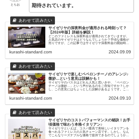
とらお
期待されています。
サイゼリヤの深夜料金が適用される時刻って？
【2024年版】詳細を解説！
どこのファミレスも深夜料金が適用されてきていますが、
人気店のサイゼリヤはどうなんでしょうか？手頃な価格が
売りですが、この記事ではサイゼリヤ深夜料金の開始時間
や金額、加算タイミングや理由などをご紹介します。是
非、参考にしてみてください。
kurashi-standard.com
2024.09.09
サイゼリヤで楽しむペペロンチーノのアレンジ♪
微妙…という意見は誤解かも！
サイゼリヤのパスタはどれも人気と思いきや、「ペペロン
チーノは微妙…」という声があるのをご存知ですか？しか
し、この意見にはちょっとした誤解があるようです。この
記事ではなぜ微妙と言われるのか、ペペロンチーノの本質
などをご紹介します。
kurashi-standard.com
2024.09.10
サイゼリヤのコストパフォーマンスの秘訣！お手
頃価格で味わう本格イタリアン♪
サイゼリヤといえば、コスパ最高で美味しいイタリアンを
食べれるファミレスの人気チェーン店です。しかし、なん
でこんなリーズナブルな価格で提供できるのでしょうか？
この記事では低価格戦略など他、サイゼリヤの様々な取り