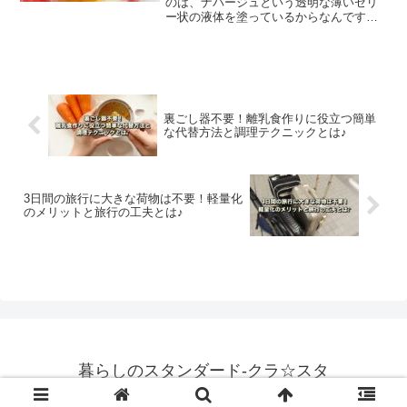
のは、ナパージュという透明な薄いゼリ
ー状の液体を塗っているからなんです。
この記事では自宅でも簡単に作れるナパ
ージュの、正しい使用方法や作り方、代
替え方法などをご紹介します。
裏ごし器不要！離乳食作りに役立つ簡単
な代替方法と調理テクニックとは♪
3日間の旅行に大きな荷物は不要！軽量化
のメリットと旅行の工夫とは♪
暮らしのスタンダード-クラ☆スタ
© 2024 暮らしのスタンダード-クラ☆スタ.