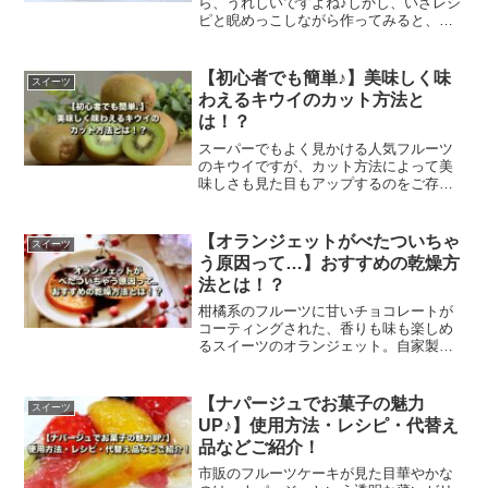
ら、うれしいですよね♪しかし、いざレシ
ピと睨めっこしながら作ってみると、な
かなか上手く膨らまないという失敗も多
いみたいです。そこで膨らまない時の改
善方法や、アレンジレシピをご紹介しま
【初心者でも簡単♪】美味しく味
スイーツ
す。
わえるキウイのカット方法と
は！？
スーパーでもよく見かける人気フルーツ
のキウイですが、カット方法によって美
味しさも見た目もアップするのをご存知
でしょうか！？この記事ではキウイの切
り方や活用方法、様々なレシピなど、明
日から使えるキウイを美味しく味わえる
【オランジェットがべたついちゃ
スイーツ
方法をご紹介します。
う原因って…】おすすめの乾燥方
法とは！？
柑橘系のフルーツに甘いチョコレートが
コーティングされた、香りも味も楽しめ
るスイーツのオランジェット。自家製で
作ると乾燥が足りなくて、ベタついてし
まうことがあります。この記事では、効
果的な乾燥方法や作り方などをご紹介し
【ナパージュでお菓子の魅力
スイーツ
ます。
UP♪】使用方法・レシピ・代替え
品などご紹介！
市販のフルーツケーキが見た目華やかな