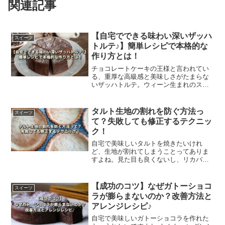
関連記事
【自宅でできる味わい深いザッハ
スイーツ
トルテ♪】簡単レシピで本格的な
作り方とは！
チョコレートケーキの王様と言われてい
る、重厚な高級感と美味しさがたまらな
いザッハトルテ。ウィーン生まれのスイ
ーツを、自宅で簡単に作れたらうれしい
ですよね。この記事では、ザッハトルテ
のシンプルレシピと現代風アレンジレシ
タルト生地の割れを防ぐ方法っ
スイーツ
ピなど、ご紹介します。
て？失敗しても修正するテクニッ
ク！
自宅で美味しいタルトを焼きたいけれ
ど、生地が割れてしまうことってありま
すよね。見た目も良くないし、リカバリ
ーできる方法があったら知りたいですよ
ね。この記事ではタルトの割れを防ぐ方
法や、失敗しても修正するテクニックを
【成功のコツ】なぜガトーショコ
スイーツ
ご紹介します。
ラが膨らまないのか？改善方法と
アレンジレシピ♪
自宅で美味しいガトーショコラを作れた