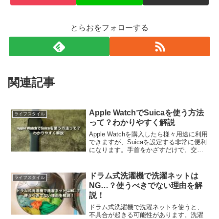
とらおをフォローする
関連記事
Apple WatchでSuicaを使う方法
ライフスタイル
って？わかりやすく解説
Apple Watchを購入したら様々用途に利用
できますが、Suicaを設定する非常に便利
になります。手首をかざすだけで、交通
機関や店舗での支払いが可能になりま
す。この記事では、Apple WatchでSuica
を使う方法について、徹底解説します。
ドラム式洗濯機で洗濯ネットは
ライフスタイル
NG…？使うべきでない理由を解
説！
ドラム式洗濯機で洗濯ネットを使うと、
不具合が起きる可能性があります。洗濯