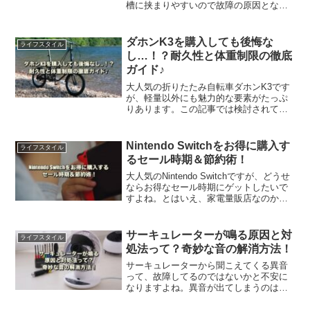
槽に挟まりやすいので故障の原因となっ
てしまい、修理に高額な費用がかかって
しまうので注意が必要です。この記事で
は、他にも使うべきでない理由をご紹介
ダホンK3を購入しても後悔な
ライフスタイル
します。
し…！？耐久性と体重制限の徹底
ガイド♪
大人気の折りたたみ自転車ダホンK3です
が、軽量以外にも魅力的な要素がたっぷ
りあります。この記事では検討されてい
る方に知ってほしい、耐久性・調整方
法・弱点を考慮した対策方法などを徹底
解説します。是非、参考にしてみてくだ
Nintendo Switchをお得に購入す
ライフスタイル
さい。
るセール時期＆節約術！
大人気のNintendo Switchですが、どうせ
ならお得なセール時期にゲットしたいで
すよね。とはいえ、家電量販店なのか大
手通販が良いのか、迷ってしまう方も多
いのではないでしょうか？この記事で
は、お得に購入できるセール時期＆節約
サーキュレーターが鳴る原因と対
ライフスタイル
術を解説します。
処法って？奇妙な音の解消方法！
サーキュレーターから聞こえてくる異音
って、故障してるのではないかと不安に
なりますよね。異音が出てしまうのは、
何かしらの不備があるので注意が必要で
す。この記事では、音によって違う様々