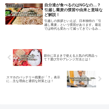
な原因や対処法をご紹介します。
自分達が食べるのはNGなの…？
ライフスタイル
引越し蕎麦の慣習や由来と意味な
ど解説！
引越しの挨拶といえば、日本独特の「引
越し蕎麦」という慣習があります。最近
では時代も変わって減ってきているみた
いですが、地域によっては続いているよ
うです。この記事では引越し蕎麦の歴史
と由来や意味、挨拶におけるマナーなど
をご紹介します。
節分に豆まきで使える人気の代用品っ
て？選び方やアレンジ方法とは！
スマホのバッテリー残量が「？」表示
に…主な理由と適切な対策とは！