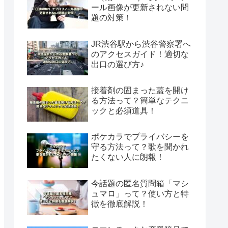
ール画像が更新されない問
題の対策！
JR渋谷駅から渋谷警察署へ
のアクセスガイド！適切な
出口の選び方♪
接着剤の固まった蓋を開け
る方法って？簡単なテクニ
ックと必須道具！
ポケカラでプライバシーを
守る方法って？歌を聞かれ
たくない人に朗報！
今話題の匿名質問箱「マシ
ュマロ」って？使い方と特
徴を徹底解説！