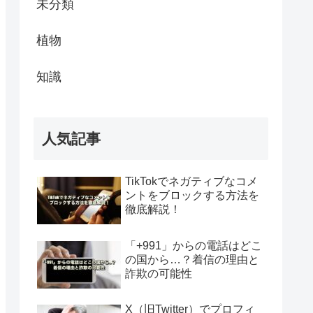
未分類
植物
知識
人気記事
TikTokでネガティブなコメ
ントをブロックする方法を
徹底解説！
「+991」からの電話はどこ
の国から…？着信の理由と
詐欺の可能性
X（旧Twitter）でプロフィ