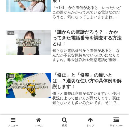
策！
「+181」から着信があると、いったいど
この国からかかって来ている電話なのだ
ろうと、気になってしまいますよね。
「+1」はアメリカとカナダのコードで
「81」は地域コードになります。この記
事では、この番号からかかってくる詳細
「誰からの電話だろう？ 」かか
知識
について解説します。
ってきた電話番号を調査する方法
とは！
知らない電話番号から着信があると、な
んだか不安な気持ちでいっぱいになりま
すよね。昨今は詐欺や迷惑電話が複雑化
しているので、見知らぬ番号からの電話
には注意が必要です。この記事では、か
かってきた電話番号を調査する方法を解
「修正」と「修整」の違いと
知識
説します。
は…？適切な使い方や具体例を解
説します！
修正と修整は意味が似ていますが、使用
状況によって使い方が異なります。実は
知らない方も多いみたいです。そこでこ
の記事では、それぞれの言葉の意味と適
切な使い方、具体的な使用シーンをご紹
介します。是非、参考にしてみてくださ
い。
メニュー
ホーム
検索
トップ
サイドバー