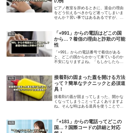
の例
ピアノ教室を辞めるときに、退会の理由
をどう伝えるべきかなど迷ってしまいま
せんか？習い事ではあるあるですが、お
世話になった分理由はどうあれ、円満に
退会したいですからね。この記事では、
そんな時のタイミングやマナーなどを解
「+991」からの電話はどこの国
知識
説します。
から…？着信の理由と詐欺の可能
性
「+991」からの電話番号で着信がある
と、どこの国からかかって来ているのか
不安になりますよね。「もしかしたら詐
欺かもしれない…」出て良いのか、迷っ
てしまいます。この記事では、着信の理
由と詐欺の可能性などを解説します。
接着剤の固まった蓋を開ける方法
知識
って？簡単なテクニックと必須道
具！
接着剤の蓋が固まってしまった、開かな
くなってしまうことってよくありますよ
ね。そんな時はある道具を使うことで、
簡単に開けることができるんです。この
記事では蓋を開けるテクニックや、固ま
ることを防ぐ方法などをご紹介します。
「+181」からの電話ってどこの
知識
国…？国際コードの詳細と対応