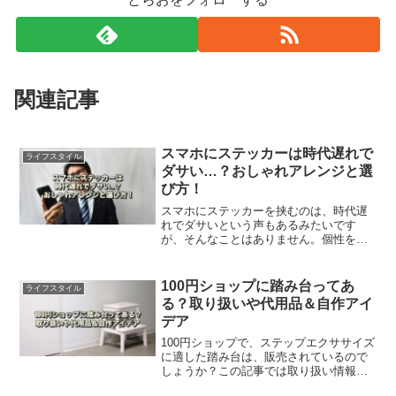
関連記事
スマホにステッカーは時代遅れで
ライフスタイル
ダサい…？おしゃれアレンジと選
び方！
スマホにステッカーを挟むのは、時代遅
れでダサいという声もあるみたいです
が、そんなことはありません。個性を表
現する手段として、海外のトレンドセッ
ターたちも愛用しています。この記事で
は、スマホステッカーおしゃれアレンジ
100円ショップに踏み台ってあ
ライフスタイル
する方法を解説します。
る？取り扱いや代用品＆自作アイ
デア
100円ショップで、ステップエクササイズ
に適した踏み台は、販売されているので
しょうか？この記事では取り扱い情報
や、家にある物で手作りする方法、低コ