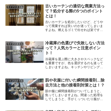
ストでできる方法など、様々な情報を解
説します。是非、参考にしてください。
古いカーテンの適切な廃棄方法っ
ライフスタイル
て？処分する際の5つのポイント
とは！
古いカーテンを処分したいけど、どうや
って廃棄すれば良いのか迷ってしまいま
すよね。燃えるゴミで出せれば楽です
が、大きい物だとカットしなくてはなら
ない場合もあります。この記事では、カ
ーテン廃棄の5つのポイントについてご紹
冷蔵庫の色選びで失敗しない方法
ライフスタイル
介します。
って？人気カラーと注意ポイン
ト！
冷蔵庫を選ぶ際に大きさやスペックなど
も重要ですが、色を選択するのも迷って
しまいますよね。キッチンやリビングの
雰囲気に合わせたいけど、なかなか決ま
らない…この記事では、人気カラーや注
意するポイントなどをご紹介します。
肌や衣服に付いた瞬間接着剤…除
ライフスタイル
去方法と他の接着剤対策とは！？
肌や服に瞬間接着剤がついてしまうと、
焦ってしまいますよね。間違った処理を
してしまうと、手がくっついたり服がシ
ミになってしまいます。この記事では、
除去方法や他の接着剤対策などをご紹介
します。是非、参考にしてみてくださ