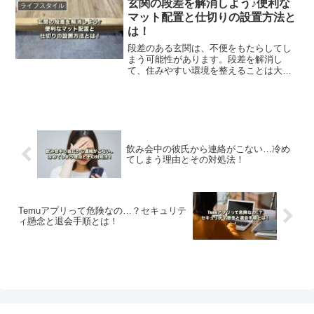
玄関の段差を解消しよう♪便利な
ライフスタイル
い。
マット配置と仕切りの設置方法と
は！
段差のある玄関は、不便をもたらしてし
まう可能性があります。段差を解消し
て、住みやすい環境を整えることは大変
重要です。この記事では、段差を解消す
るためのマット配置や仕切りの配置方法
などをご紹介します。是非、参考にして
みてください。
飲み会中の彼氏から連絡がこない…冷め
てしまう理由とその対処法！
Temuアプリって危険なの…？セキュリテ
ィ懸念と退会手順とは！