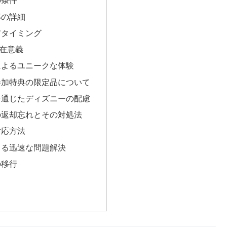
の条件
率の詳細
布タイミング
在意義
によるユニークな体験
参加特典の限定品について
を通じたディズニーの配慮
の返却忘れとその対処法
対応方法
よる迅速な問題解決
の移行