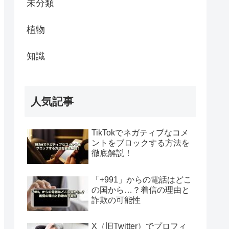
未分類
植物
知識
人気記事
TikTokでネガティブなコメ
ントをブロックする方法を
徹底解説！
「+991」からの電話はどこ
の国から…？着信の理由と
詐欺の可能性
X（旧Twitter）でプロフィ