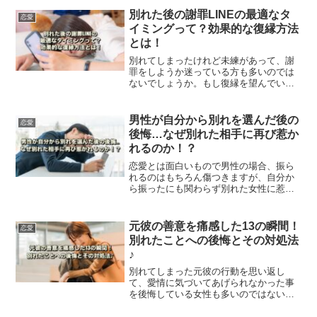
説していきます。是非、参考にしてみて
別れた後の謝罪LINEの最適なタ
恋愛
ください。
イミングって？効果的な復縁方法
とは！
別れてしまったけれど未練があって、謝
罪をしようか迷っている方も多いのでは
ないでしょうか。もし復縁を望んでいる
のであれば、焦って行動してしまうと逆
効果になってしまう恐れがあります。こ
の記事では、効果的な復縁方法を解説し
男性が自分から別れを選んだ後の
恋愛
ます。
後悔…なぜ別れた相手に再び惹か
れるのか！？
恋愛とは面白いもので男性の場合、振ら
れるのはもちろん傷つきますが、自分か
ら振ったにも関わらず別れた女性に惹か
れるケースも多いようです。この記事で
は相手が離れてしまい、再びその相手に
惹かれてしまう心理について考察しま
元彼の善意を痛感した13の瞬間！
恋愛
す。
別れたことへの後悔とその対処法
♪
別れてしまった元彼の行動を思い返し
て、愛情に気づいてあげられなかった事
を後悔している女性も多いのではないで
しょうか。この記事では、そんな気持ち
をどうすれば良いのかわからないあなた