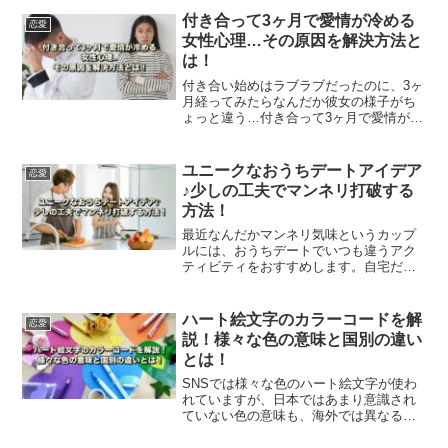
付き合って3ヶ月で愛情が冷める
恋愛
女性心理…その原因を解決方法と
は！
付き合い始めはラブラブだったのに、3ヶ
月経ってみたらなんだか彼女の様子がち
ょっと違う…付き合って3ヶ月で愛情が冷
めてしまう女性は意外と多いらしく、男
性としてはその心理が気になるところで
す。この記事ではその原因と解決方法を
ユニークなおうちデートアイデア
恋愛
解説します。
♪少しの工夫でマンネリ打破する
方法！
最近なんだかマンネリ気味というカップ
ルには、おうちデートでいつも違うアク
ティビティをおすすめします。自宅だか
らこその斬新なアイデアで、楽しい時間
を過ごしてみてはいかがでしょうか？こ
の記事では、おうちデートアイデアを9つ
ハート絵文字のカラーコードを解
恋愛
ご紹介します。
説！様々な色の意味と国別の違い
とは！
SNSでは様々な色のハート絵文字が使わ
れていますが、日本ではあまり意識され
ていない色の意味も、海外では異なる意
味が込められています。この記事では、
国によって違う色の使われ方の意味を解