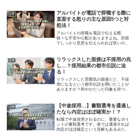
ーションが下がり、仕事の意欲まで失っ
てしまったら大変です。この記事では、
努力が見過されてしまう理由と誤解を解
アルバイトが電話で辞職する際に
仕事
く方法をご紹介します。
直面する怒りの主な原因5つと対
処法！
アルバイトの辞職を電話で伝える際、
様々な不安や心配がありますよね。対面
でしっかり意思を伝えられれば良いので
すが、やむを得ず電話で辞職する場面も
あります。この記事では、そんな時に直
面する怒りの主な原因5つと、対処法をご
リラックスした面接は不採用の兆
仕事
紹介します。
し…？採用結果の都市伝説に迫
る！
リラックスした雰囲気の面接だと、不採
用になるという都市伝説を聞いたことが
ありますか？和やかだった印象を持つと
感触が良かったので、採用かもと強く思
い込んでしまうことが生んでしまった都
市伝説かもしれません。その真相を、解
【中途採用…】書類選考を通過し
仕事
説していきます。
たなら内定はほぼ確実か！？
転職で中途採用されるのに、重要なポイ
ントが書類選考です。巷では通過すれば
内定がほぼ確定という見解もあるみたい
ですが、本当にそうなのでしょうか？こ