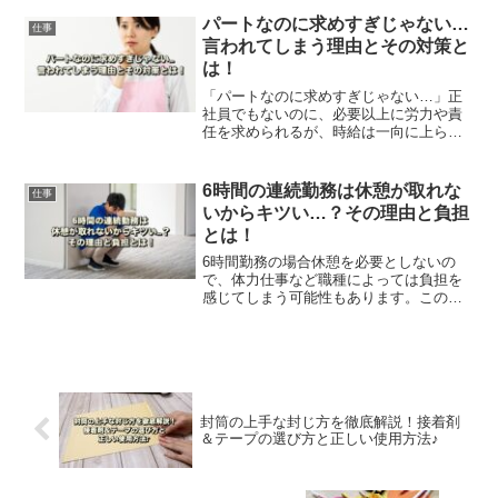
の記事では、様々な重要ポイントを掘り
下げながらご紹介します。是非、参考に
パートなのに求めすぎじゃない…
仕事
してみてください。
言われてしまう理由とその対策と
は！
「パートなのに求めすぎじゃない…」正
社員でもないのに、必要以上に労力や責
任を求められるが、時給は一向に上らず
じまい。こんな状況に悩んでいるパート
さんも、多いのではないでしょうか？こ
の記事では、そう言われてしまう理由と
6時間の連続勤務は休憩が取れな
仕事
対策を解説します。
いからキツい…？その理由と負担
とは！
6時間勤務の場合休憩を必要としないの
で、体力仕事など職種によっては負担を
感じてしまう可能性もあります。この記
事では、休憩がない場合の様々な困難や
その理由、向いてる人と向いてない人な
どを解説します。是非、参考にしてみて
ください。
封筒の上手な封じ方を徹底解説！接着剤
＆テープの選び方と正しい使用方法♪