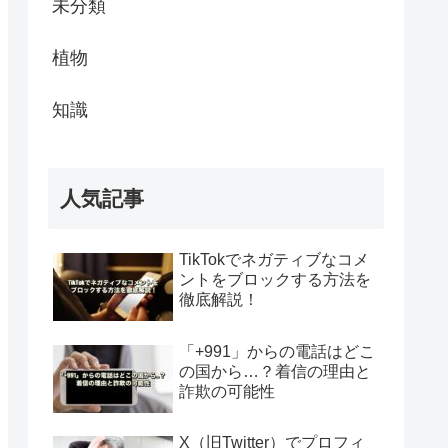
未分類
植物
知識
人気記事
TikTokでネガティブなコメ
ントをブロックする方法を
徹底解説！
「+991」からの電話はどこ
の国から…？着信の理由と
詐欺の可能性
X（旧Twitter）でプロフィ