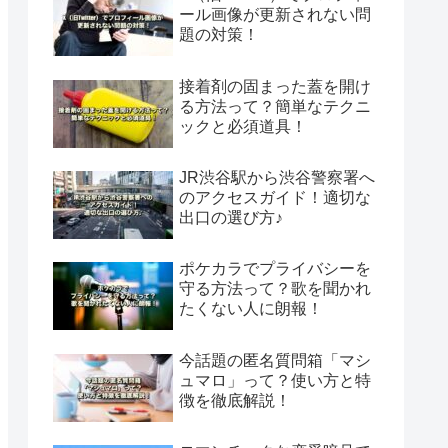
ール画像が更新されない問
題の対策！
接着剤の固まった蓋を開け
る方法って？簡単なテクニ
ックと必須道具！
JR渋谷駅から渋谷警察署へ
のアクセスガイド！適切な
出口の選び方♪
ポケカラでプライバシーを
守る方法って？歌を聞かれ
たくない人に朗報！
今話題の匿名質問箱「マシ
ュマロ」って？使い方と特
徴を徹底解説！