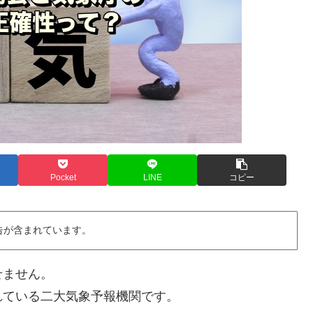
Pocket
LINE
コピー
告が含まれています。
せません。
れている二大気象予報機関です。