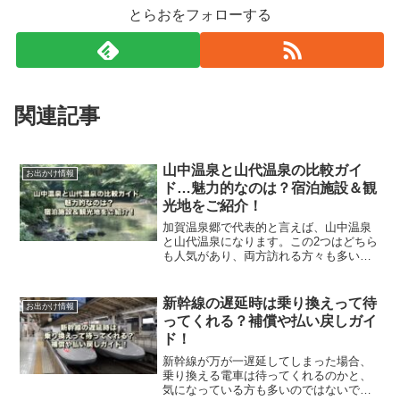
とらおをフォローする
関連記事
山中温泉と山代温泉の比較ガイ
お出かけ情報
ド…魅力的なのは？宿泊施設＆観
光地をご紹介！
加賀温泉郷で代表的と言えば、山中温泉
と山代温泉になります。この2つはどちら
も人気があり、両方訪れる方々も多いの
ではないでしょうか。この記事では、そ
れぞれの観光スポットや人気の宿などを
ご紹介します。是非、参考にしてみてく
新幹線の遅延時は乗り換えって待
お出かけ情報
ださい。
ってくれる？補償や払い戻しガイ
ド！
新幹線が万が一遅延してしまった場合、
乗り換える電車は待ってくれるのかと、
気になっている方も多いのではないでし