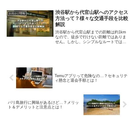
から道玄坂通への行き方や、地下鉄の出
口や改札の情報を紹介します。快適なア
クセス方法を解説しますので、是非参考
渋谷駅から代官山駅へのアクセス
お出かけ情報
にしてください。
方法って？様々な交通手段を比較
解説
渋谷駅から代官山駅までの距離は約1km
なので、徒歩で行けない距離ではありま
せん。しかし、シンプルなルートではな
いので、少々わかりづらい部分もありま
す。この記事では渋谷駅から代官山駅ま
での、様々な交通アクセスを比較解説し
ます。
Temuアプリって危険なの…？セキュリテ
ィ懸念と退会手順とは！
バリ島旅行に興味があるけど…？メリッ
ト＆デメリットと注意点とは！