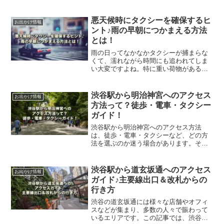
ょうか。また、補償や払い戻しについて
も知っておきたいところです。この記事
では、新幹線遅延時の基本対処法につい
悪天候時にタクシーを確保するヒ
お出かけ情報
てご紹介します。
ント♪雨の早朝につかまえる方法
とは！
雨の日ってなかなかタクシーが捕まらな
くて、濡れながら時間にも追われてしま
い大変ですよね。特に重い荷物がある日
などは、すぐにでも拾いたいところで
す。この記事では、雨の早朝などにタク
シーを捕まえる方法を、ご紹介していき
渋谷駅から明治神宮へのアクセス
お出かけ情報
ます。
方法って？徒歩・電車・タクシー
ガイド！
渋谷駅から明治神宮へのアクセス方法
は、徒歩・電車・タクシーなど、どの方
法を選ぶのか迷う場合があります。その
日の天候や状況、体調などにもよってア
クセス方法は変わってきます。この記事
では、渋谷駅から明治神宮への様々な行
渋谷駅から道玄坂通へのアクセス
お出かけ情報
き方をご紹介します。
ガイド♪主要線出口＆改札からの
行き方
渋谷の道玄坂通には様々な店舗やオフィ
スなどが集まり、多数の人々で賑わって
いるエリアです。この記事では、渋谷駅